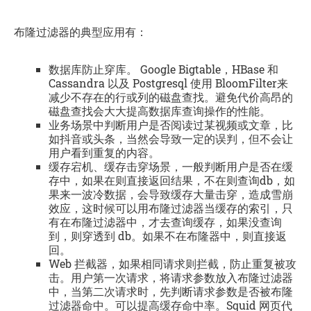
布隆过滤器的典型应用有：
数据库防止穿库。 Google Bigtable，HBase 和
Cassandra 以及 Postgresql 使用 BloomFilter来
减少不存在的行或列的磁盘查找。避免代价高昂的
磁盘查找会大大提高数据库查询操作的性能。
业务场景中判断用户是否阅读过某视频或文章，比
如抖音或头条，当然会导致一定的误判，但不会让
用户看到重复的内容。
缓存宕机、缓存击穿场景，一般判断用户是否在缓
存中，如果在则直接返回结果，不在则查询db，如
果来一波冷数据，会导致缓存大量击穿，造成雪崩
效应，这时候可以用布隆过滤器当缓存的索引，只
有在布隆过滤器中，才去查询缓存，如果没查询
到，则穿透到 db。如果不在布隆器中，则直接返
回。
Web 拦截器，如果相同请求则拦截，防止重复被攻
击。用户第一次请求，将请求参数放入布隆过滤器
中，当第二次请求时，先判断请求参数是否被布隆
过滤器命中。可以提高缓存命中率。Squid 网页代