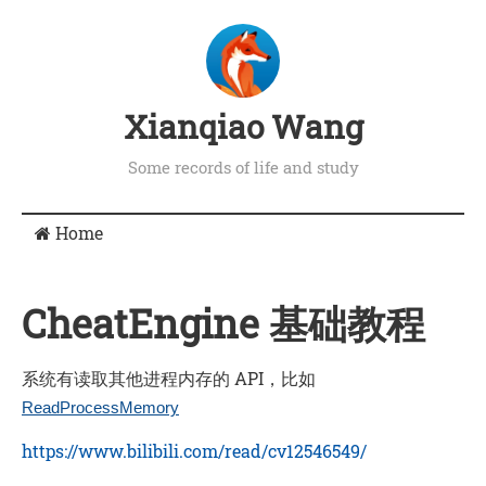
Xianqiao Wang
Some records of life and study
Home
CheatEngine 基础教程
系统有读取其他进程内存的 API，比如
ReadProcessMemory
https://www.bilibili.com/read/cv12546549/