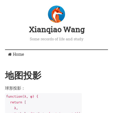
Xianqiao Wang
Some records of life and study
Home
地图投影
球形投影：
function(λ, φ) {
  return [
    λ,