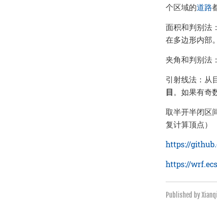
个区域的
道路
面积和判别法
在多边形内部
夹角和判别法：
引射线法：从
目
。如果有奇
取半开半闭区
复计算顶点）
https://githu
https://wrf.e
Published by Xian