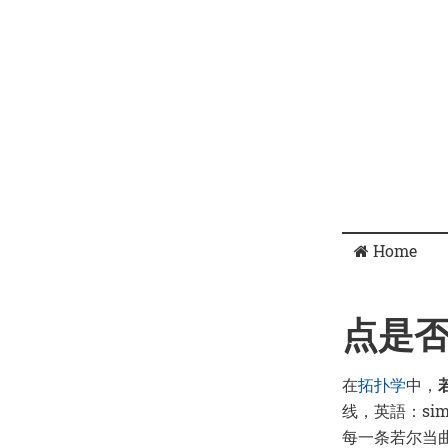
Home
点是
在
拓扑学
中，
线，英語：simpl
每一条若尔当曲