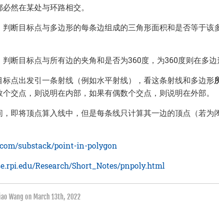
都必然在某处与环路相交。
：判断目标点与多边形的每条边组成的三角形面积和是否等于该
。
判断目标点与所有边的夹角和是否为360度，为360度则在多
目标点出发引一条射线（例如水平射线），看这条射线和多边形
数个交点，则说明在内部，如果有偶数个交点，则说明在外部。
间，即将顶点算入线中，但是每条线只计算其一边的顶点（若为
b.com/substack/point-in-polygon
cse.rpi.edu/Research/Short_Notes/pnpoly.html
qiao Wang on
March 13th, 2022