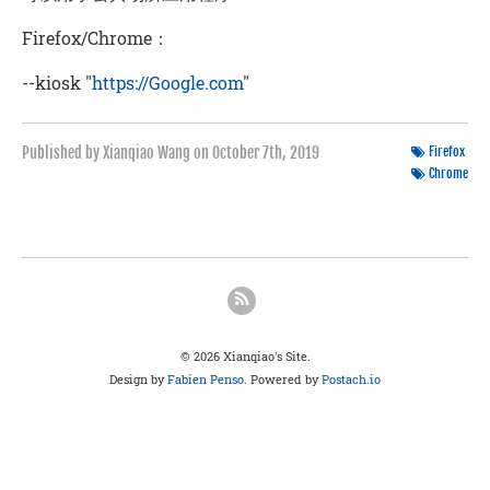
Firefox/Chrome：
--kiosk "
https://Google.com
"
Published by Xianqiao Wang on
October 7th, 2019
Firefox
Chrome
© 2026 Xianqiao's Site.
Design by
Fabien Penso
. Powered by
Postach.io