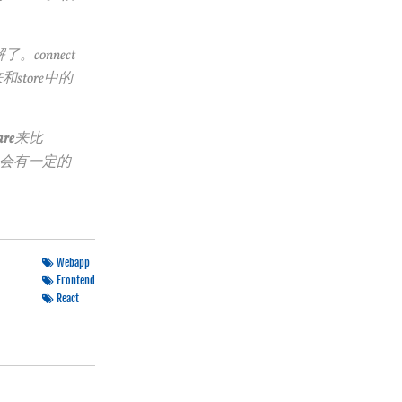
了。connect
来和store中的
are
来比
这里是会有一定的
Webapp
Frontend
React