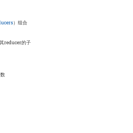
ucers
）组合
educer的子
参数