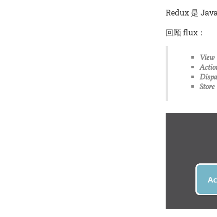
Redux 是 J
回顾 flux：
View
Actio
Dispa
Store