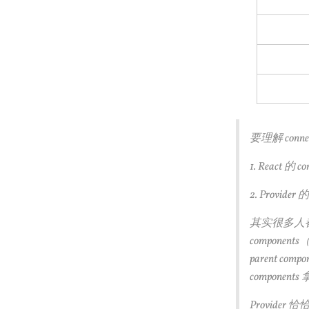
要理解 co
1. React 的 co
2. Provid
其实很多人都不
componen
parent c
component
Provider 