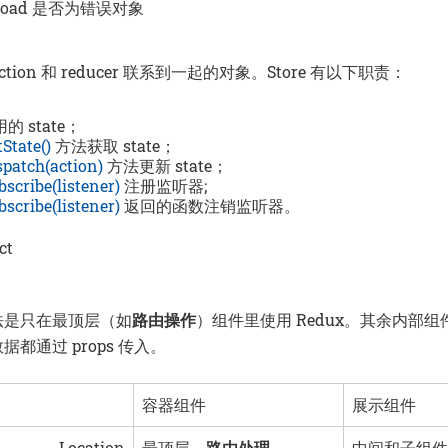
ayload 是否为错误对象
ction 和 reducer 联系到一起的对象。Store 有以下职责：
的 state；
tState()
方法获取 state；
spatch(action)
方法更新 state；
bscribe(listener)
注册监听器;
bscribe(listener)
返回的函数注销监听器。
ct
法是只在最顶层（如
路由操作
）组件里使用 Redux。其余内部
据都通过 props 传入。
容器组件
展示组件
Location
最顶层，
路由处理
中间和子组件