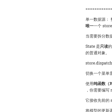
===========
单一数据源： 整个
唯一
一个 stor
当需要拆分数
State 是
只读
的
的普通对象。
store.dispa
切换一个菜单需
使用
纯函数（
，你需要编写 r
它接收先前的 st
将模型的更新