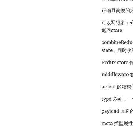
正确且简便的方式
可以写很多 re
返回state
combineRedu
state，同时收
Redux store
middleware 
action 的结
type 必须
payload 其
meta 类型属