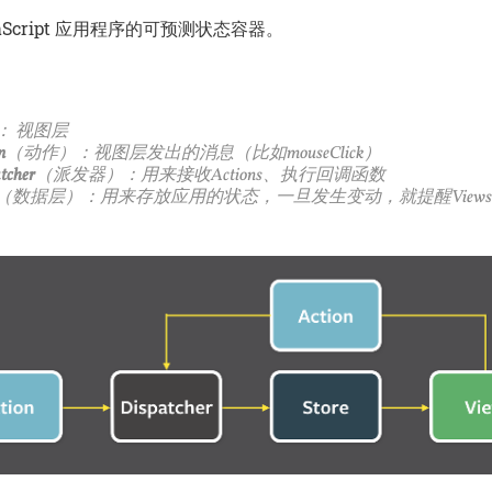
avaScript 应用程序的可预测状态容器。
： 视图层
n
（动作）：视图层发出的消息（比如mouseClick）
tcher
（派发器）：用来接收Actions、执行回调函数
（数据层）：用来存放应用的状态，一旦发生变动，就提醒View