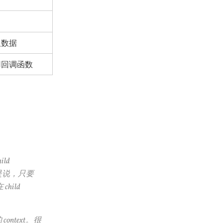
获取数据
调用回调函数
ld
也就是说，只要
child
 context。很