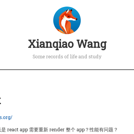
Xianqiao Wang
Some records of life and study
x
s.org/
是 react app 需要重新 render 整个 app？性能有问题？