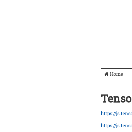
Home
Tenso
https://js.ten
https://js.ten