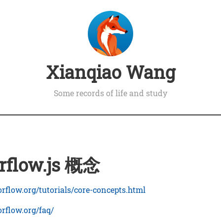
Xianqiao Wang
Some records of life and study
rflow.js 概念
sorflow.org/tutorials/core-concepts.html
sorflow.org/faq/