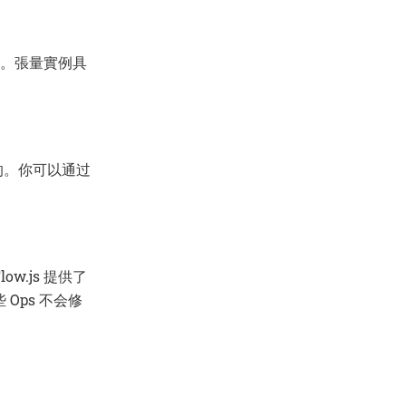
組。張量實例具
是可变的。你可以通过
ow.js 提供了
Ops 不会修
。