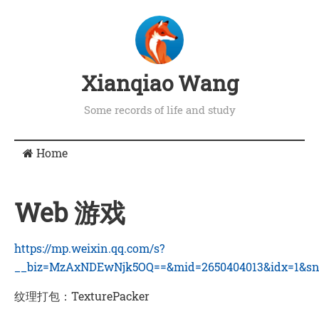
Xianqiao Wang
Some records of life and study
Home
Web 游戏
https://mp.weixin.qq.com/s?
__biz=MzAxNDEwNjk5OQ==&mid=2650404013&idx=1&sn=
纹理打包：TexturePacker