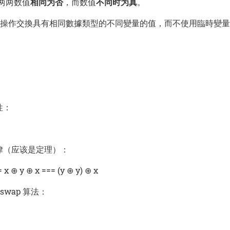
当两两数值
相同为否
，而数值
不同时为真
。
按位操作交換具有相同數據類型的不同變量的值，而不使用臨時變
性：
律（应该是定理）：
= x ⊕ y ⊕ x === (y ⊕ y) ⊕ x
swap
算法：