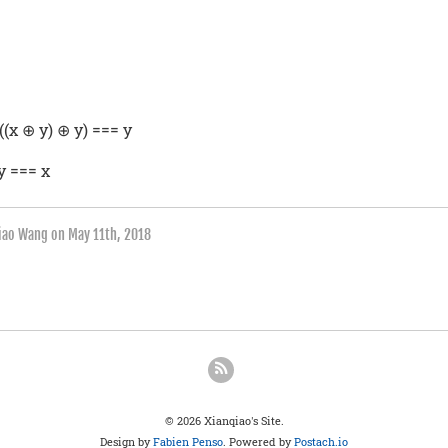
((x ⊕ y) ⊕ y) === y
 y === x
qiao Wang on
May 11th, 2018
© 2026 Xianqiao's Site.
Design by
Fabien Penso
. Powered by
Postach.io