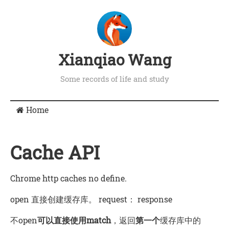
Xianqiao Wang
Some records of life and study
Home
Cache API
Chrome http caches no define.
open 直接创建缓存库。 request： response
不open
可以直接使用match
，返回
第一个
缓存库中的