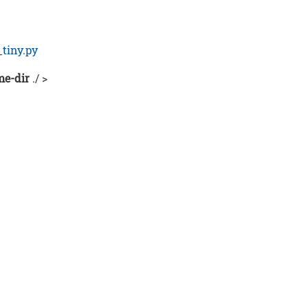
tiny.py
me-dir
./ >