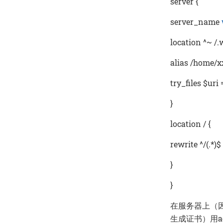
server {
server_name
location ^~ /
alias /home/x
try_files $uri 
}
location / {
rewrite ^/(.*)$
}
}
在服务器上（因为
生成证书）用ac