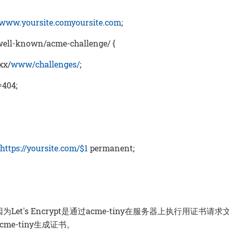
www.yoursite.com
yoursite.com
;
.well-known/acme-challenge/ {
xx/
www/challenges/
;
=404;
https://yoursite.com/$1
permanent;
Let's Encrypt是通过acme-tiny在服务器上执行用证书请
me-tiny生成证书。