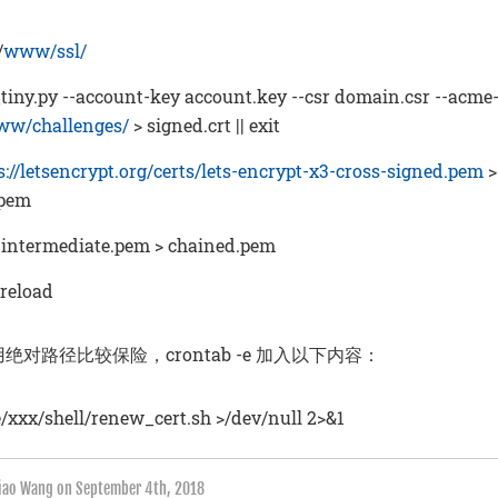
/
www/ssl/
iny.py --account-key account.key --csr domain.csr --acme-
w/challenges/
> signed.crt || exit
s://letsencrypt.org/certs/lets-encrypt-x3-cross-signed.pem
>
.pem
t intermediate.pem > chained.pem
 reload
中使用绝对路径比较保险，crontab -e 加入以下内容：
e/xxx/shell/renew_cert.sh >/dev/null 2>&1
qiao Wang on
September 4th, 2018