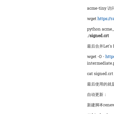
acme-tiny 
wget
https://
python acme_t
./
signed.crt
最后合并Let's
wget -O -
http
intermediate
cat signed.cr
最后使用的就
自动更新：
新建脚本renew_