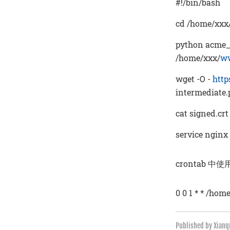
#!/bin/bash
cd /home/xxx
python acme_t
/home/xxx/
ww
wget -O -
http
intermediate
cat signed.cr
service nginx
crontab 
0 0 1 * * /hom
Published by Xian