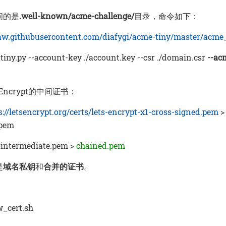
访问的是
.well-known/acme-challenge/
目录，命令如下：
raw.githubusercontent.com/diafygi/acme-tiny/master/acme_
iny.py --account-key ./account.key --csr ./domain.csr
--ac
 Encrypt的中间证书：
s://letsencrypt.org/certs/lets-encrypt-x1-cross-signed.pem
>
.pem
t intermediate.pem >
chained.pem
是
域名私钥
和
合并的证书
。
cert.sh