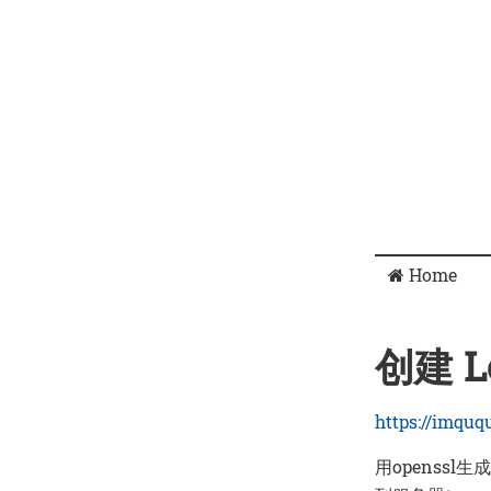
Home
创建 Le
https://imquq
用openss