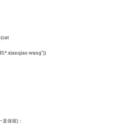
<(cat
NS:*.xianqiao.wang"))
一直保留)：