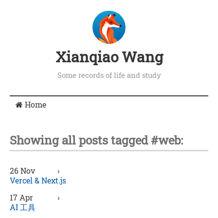
Xianqiao Wang
Some records of life and study
Home
Showing all posts tagged #web:
26 Nov
›
Vercel & Next.js
17 Apr
›
AI 工具