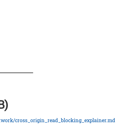
B)
twork/cross_origin_read_blocking_explainer.md