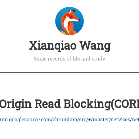
Xianqiao Wang
Some records of life and study
 Origin Read Blocking(COR
mium.googlesource.com/chromium/src/+/master/services/ne