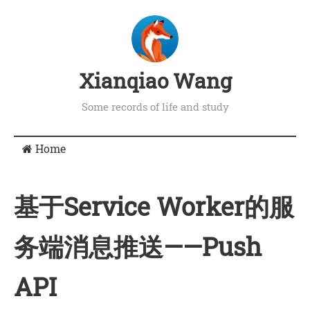
Xianqiao Wang
Some records of life and study
Home
基于Service Worker的服
务端消息推送——Push
API