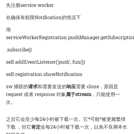
先注册service worker
在确保有权限Notification的情况下
用
serviceWorkerRegistration.pushManager.getSubscriptio
.subscribe()
self.addEventListener('push', fun())
self.registration.showNotification
sw 捕获的
请求
和需要发送的
响应
需要 clone，原因是
request 或者 response 对象
属于stream
，只能使用一
次。
之后它会至少每24小时被下载一次。它*可能*被更频繁得
下载 ，但它
肯定
会每24小时被下载一次，以免不良脚本长