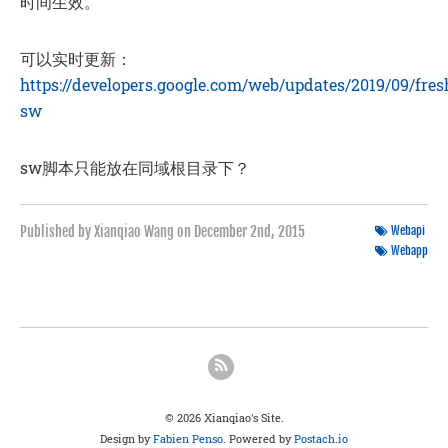
时间生效。
可以实时更新：
https://developers.google.com/web/updates/2019/09/fres
sw
sw脚本只能放在同域根目录下？
Published by Xianqiao Wang on
December 2nd, 2015
Webapi
Webapp
© 2026 Xianqiao's Site.
Design by
Fabien Penso
. Powered by
Postach.io