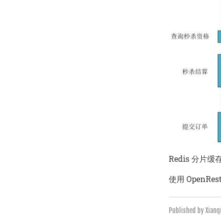
Redis 分片
使用 OpenRes
Published by Xian