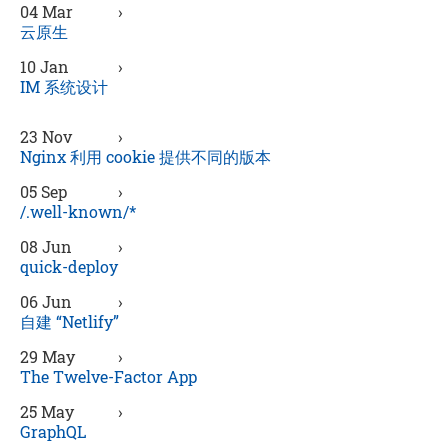
04 Mar
›
云原生
10 Jan
›
IM 系统设计
23 Nov
›
Nginx 利用 cookie 提供不同的版本
05 Sep
›
/.well-known/*
08 Jun
›
quick-deploy
06 Jun
›
自建 “Netlify”
29 May
›
The Twelve-Factor App
25 May
›
GraphQL