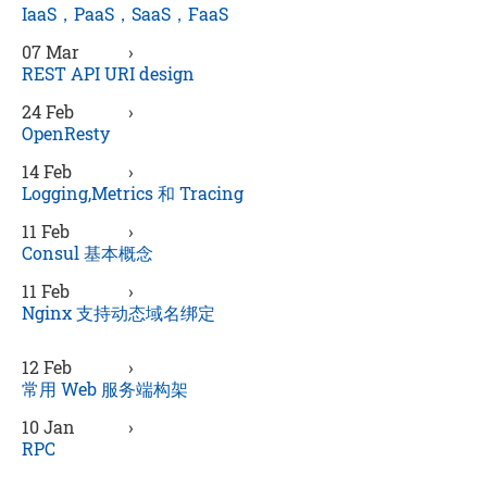
IaaS，PaaS，SaaS，FaaS
07 Mar
›
REST API URI design
24 Feb
›
OpenResty
14 Feb
›
Logging,Metrics 和 Tracing
11 Feb
›
Consul 基本概念
11 Feb
›
Nginx 支持动态域名绑定
12 Feb
›
常用 Web 服务端构架
10 Jan
›
RPC