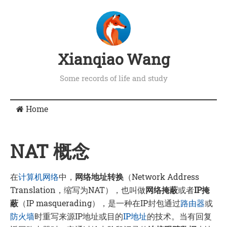
Xianqiao Wang
Some records of life and study
Home
NAT 概念
在
计算机网络
中，
网络地址转换
（
Network Address
Translation
，缩写为
NAT
），也叫做
网络掩蔽
或者
IP
掩
蔽
（
IP masquerading
），是一种在
IP
封包通过
路由器
或
防火墙
时重写来源
IP
地址或目的
IP地址
的技术。当有回复