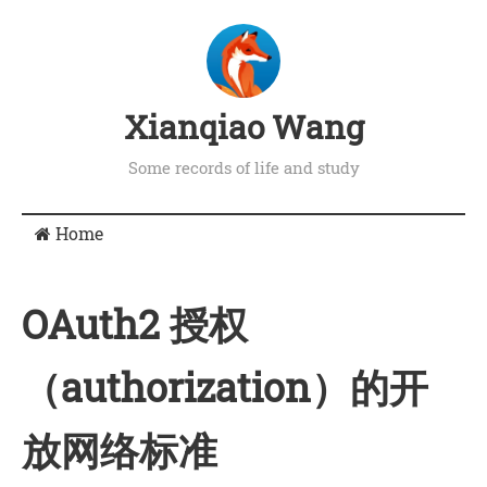
Xianqiao Wang
Some records of life and study
Home
OAuth2 授权
（authorization）的开
放网络标准