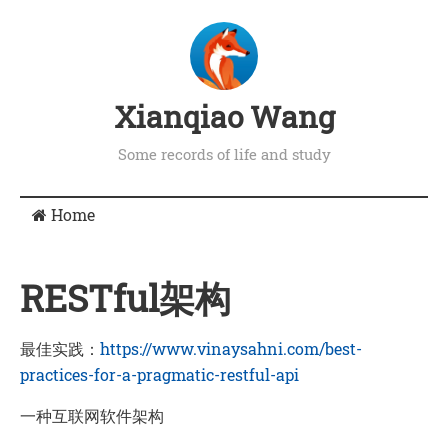
Xianqiao Wang
Some records of life and study
Home
RESTful架构
最佳实践：
https://www.vinaysahni.com/best-
practices-for-a-pragmatic-restful-api
一种互联网软件架构