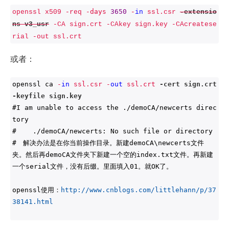
-days 
3650
openssl x509 -req 
-
in
 ssl.csr 
-extensio
ns v3_usr
 -CA sign.crt -CAkey sign.key -CAcreatese
rial -out ssl.crt
或者：
openssl ca 
-
in
 ssl.csr -
out
 ssl.crt 
-cert sign.crt 
-
keyfile sign.key
#I am unable to access the ./demoCA/newcerts direc
tory

#    ./demoCA/newcerts: No such file or directory

#　解决办法是在你当前操作目录。新建demoCA\newcerts文件
夹。然后再demoCA文件夹下新建一个空的index.txt文件。再新建
一个serial文件，没有后缀。里面填入01。就OK了。

openssl使用：
http://www.cnblogs.com/littlehann/p/37
38141.html