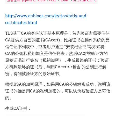
查看
证书
 $openssl x509 -text -noout -in ustack.crt
http://www.cnblogs.com/kyrios/p/tls-and-
certificates.html
TLS基于CA的身份认证基本原理是：首先验证方需要信任
CA提供方自己的
证书
(CAcert)，比如
证书
在操作系统的受
信任
证书
列表中，或者用户通过 "安装根
证书
"等方式将
CA的公钥和私钥加入受信任列表；然后CA对被验证方的
原始
证书
进行签名（私钥加密），生成最终的
证书
；验证
方得到最终的
证书
后，利用CAcert中包含 的公钥进行解
密，得到被验证方的原始
证书
。
根据RSA的加密原理，如果用CA的公钥解密成功，说明该
证书
的确是用CA的私钥加密的，可以认为被验证方是可信
的。
生成CA
证书
：