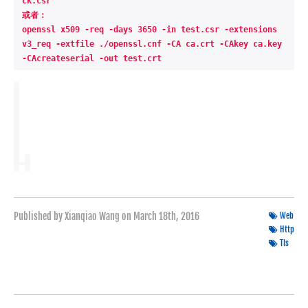
ck.csr
或者：
openssl x509 -req -days 3650 -in test.csr -extensions 
v3_req -extfile ./openssl.cnf -CA ca.crt -CAkey ca.key 
-CAcreateserial -out test.crt 
Published by Xianqiao Wang on
March 18th, 2016
Web
Http
Tls