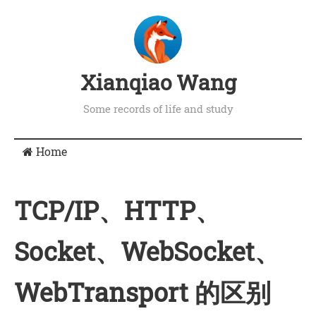
Xianqiao Wang
Some records of life and study
Home
TCP/IP、HTTP、
Socket、WebSocket、
WebTransport 的区别