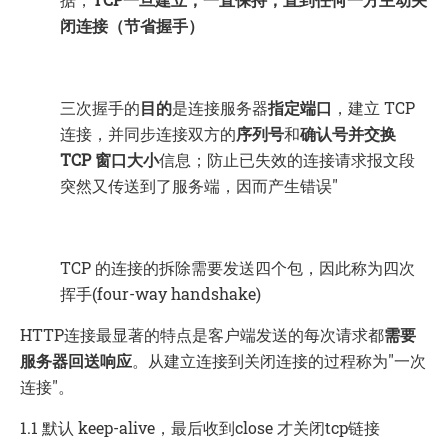
闭连接（节省握手）
三次握手的
目的
是连接服务器
指定端口
，建立 TCP
连接，并同步连接双方的
序列号
和
确认号并交换
TCP 窗口大小
信息；防止已失效的连接请求报文段
突然又传送到了服务端，因而产生错误"
TCP 的连接的拆除需要发送四个包，因此称为四次
挥手(four-way handshake)
HTTP连接最显著的特点是客户端发送的每次请求都
需要
服务器回送响应
。从建立连接到关闭连接的过程称为"一次
连接"。
1.1 默认 keep-alive，最后收到close 才关闭tcp链接