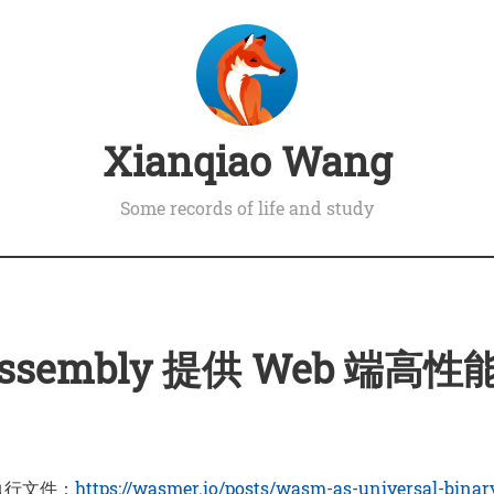
Xianqiao Wang
Some records of life and study
ssembly 提供 Web 端高
可执行文件：
https://wasmer.io/posts/wasm-as-universal-binar