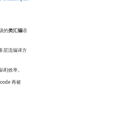
低级的
类汇编
语
 采用多层流编译方
编译)效率。
tcode 再被