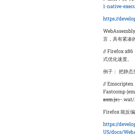
1-native-exec
https://devel
WebAssem
言，具有紧凑
// Firefox
式优化速度。
例子： 把静态
// Emscript
Fastcomp (
asm.js）
.wat
Firefox 
https://develo
US/docs/WebA