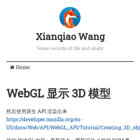
Xianqiao Wang
Some records of life and study
Home
WebGL 显示 3D 模型
然后使用原生 API 渲染出来
https://developer.mozilla.org/en-
US/docs/Web/API/WebGL_API/Tutorial/Creating_3D_ob