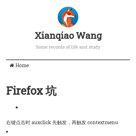
Xianqiao Wang
Some records of life and study
Home
Firefox 坑
右键点击时 auxclick 先触发，再触发 contextmenu