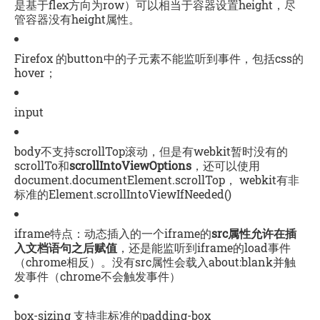
是基于flex方向为row）可以相当于容器设置height，尽
管容器没有height属性。
Firefox 的button中的子元素不能监听到事件，包括css的
hover；
input
body不支持scrollTop滚动，但是有webkit暂时没有的
scrollTo和
scrollIntoViewOptions
，还可以使用
document.documentElement.scrollTop， webkit有非
标准的Element.scrollIntoViewIfNeeded()
iframe特点：动态插入的一个iframe的
src属性允许在插
入文档语句之后赋值
，还是能监听到iframe的load事件
（chrome相反）。没有src属性会载入about:blank并触
发事件（chrome不会触发事件）
box-sizing 支持非标准的padding-box