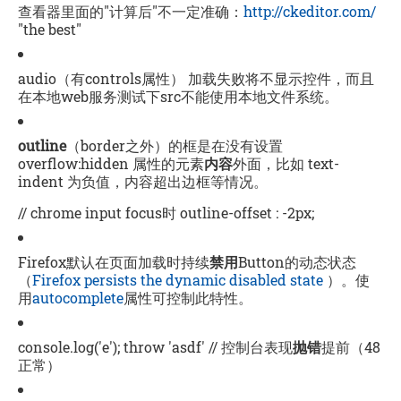
查看器里面的"计算后"不一定准确：
http://ckeditor.com/
"the best"
audio（有controls属性） 加载失败将不显示控件，而且
在本地web服务测试下src不能使用本地文件系统。
outline
（border之外）的框是在没有设置
overflow:hidden 属性的元素
内容
外面，比如 text-
indent 为负值，内容超出边框等情况。
// chrome input focus时 outline-offset : -2px;
Firefox默认在页面加载时持续
禁用
Button的动态状态
（
Firefox persists the dynamic disabled state
）。使
用
autocomplete
属性可控制此特性。
console.log('e'); throw 'asdf' // 控制台表现
抛错
提前（48
正常）