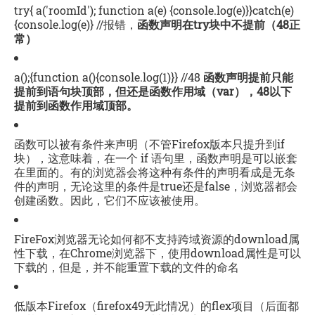
try{ a('roomId'); function a(e) {console.log(e)}}catch(e)
{console.log(e)} //报错，
函数声明
在try块中不提前（48正
常）
a();{function a(){console.log(1)}} //48
函数声明提前只能
提前到语句块顶部，但还是函数作用域（var），48以下
提前到函数作用域顶部。
函数可以被有条件来声明（不管Firefox版本只提升到if
块），这意味着，在一个 if 语句里，函数声明是可以嵌套
在里面的。有的浏览器会将这种有条件的声明看成是无条
件的声明，无论这里的条件是true还是false，浏览器都会
创建函数。因此，它们不应该被使用。
FireFox浏览器无论如何都不支持跨域资源的download属
性下载，在Chrome浏览器下，使用download属性是可以
下载的，但是，并不能重置下载的文件的命名
低版本Firefox（firefox49无此情况）的flex项目（后面都