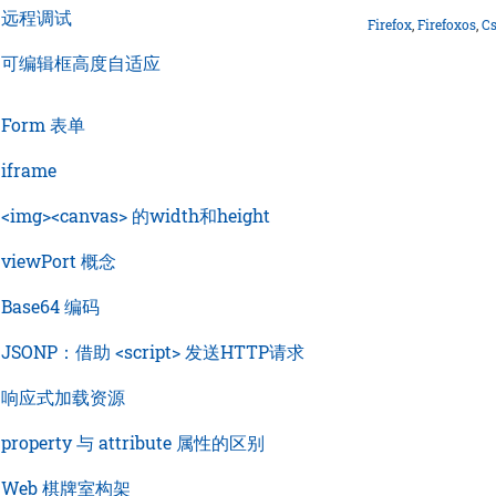
›
远程调试
Firefox
,
Firefoxos
,
C
›
可编辑框高度自适应
›
Form 表单
›
iframe
›
<img><canvas> 的width和height
›
viewPort 概念
›
Base64 编码
›
JSONP：借助 <script> 发送HTTP请求
›
响应式加载资源
›
property 与 attribute 属性的区别
›
Web 棋牌室构架