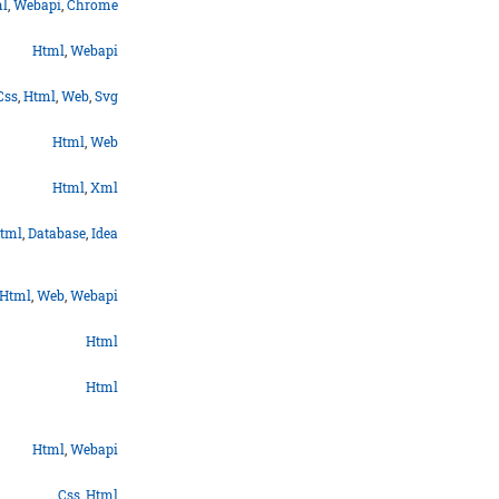
l
,
Webapi
,
Chrome
Html
,
Webapi
Css
,
Html
,
Web
,
Svg
Html
,
Web
Html
,
Xml
tml
,
Database
,
Idea
Html
,
Web
,
Webapi
Html
Html
Html
,
Webapi
Css
,
Html