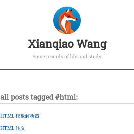
Xianqiao Wang
Some records of life and study
ll posts tagged #html:
›
HTML 模板解析器
›
HTML 转义