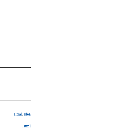
Html
,
Idea
Html