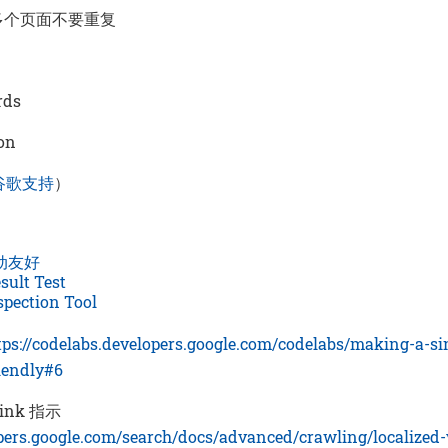
，多个页面不要重复
ds
on
谷歌支持
）
动友好
sult Test
spection Tool
tps://codelabs.developers.google.com/codelabs/making-a-si
iendly#6
ink 指示
opers.google.com/search/docs/advanced/crawling/localized-