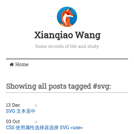
Xianqiao Wang
Some records of life and study
Home
Showing all posts tagged #svg:
13 Dec
›
SVG 文本居中
03 Oct
›
CSS 使用属性选择器选择 SVG <use>