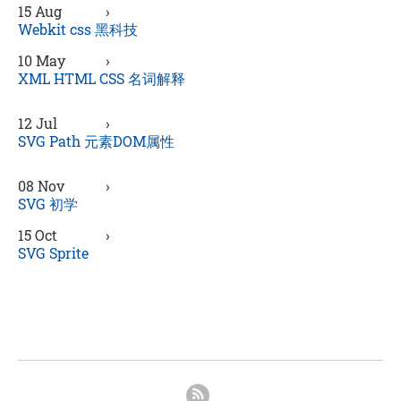
15 Aug
›
Webkit css 黑科技
10 May
›
XML HTML CSS 名词解释
12 Jul
›
SVG Path 元素DOM属性
08 Nov
›
SVG 初学
15 Oct
›
SVG Sprite