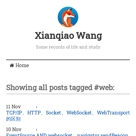
Xianqiao Wang
Some records of life and study
Home
Showing all posts tagged #web:
11 Nov
›
TCP/IP、HTTP、Socket、WebSocket、WebTransport
的区别
10 Nov
›
EventSource AND websocket，navigator.sendBeacon